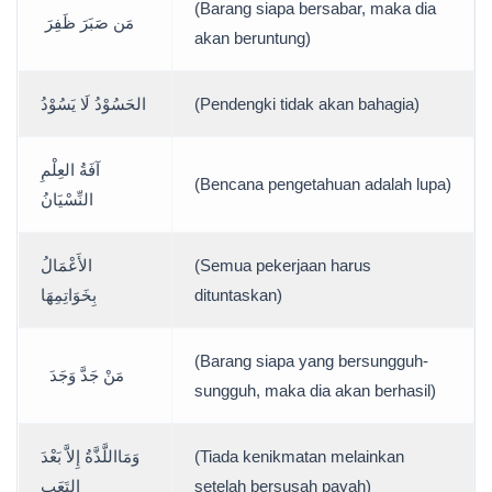
(Barang siapa bersabar, maka dia
مَن صَبَرَ ظَفِرَ
akan beruntung)
الحَسُوْدُ لَا يَسُوْدُ
(Pendengki tidak akan bahagia)
آفَةُ العِلْمِ
(Bencana pengetahuan adalah lupa)
النِّسْيَانُ
الأَعْمَالُ
(Semua pekerjaan harus
بِخَوَاتِمِهَا
dituntaskan)
(Barang siapa yang bersungguh-
مَنْ جَدَّ وَجَدَ
sungguh, maka dia akan berhasil)
وَمَااللَّذَّةُ إِلاَّ بَعْدَ
(Tiada kenikmatan melainkan
التَعَبِ
setelah bersusah payah)