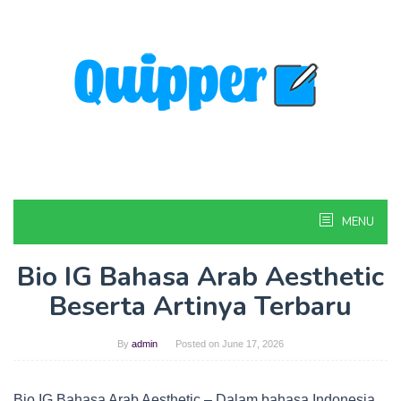
Skip
to
content
MENU
Bio IG Bahasa Arab Aesthetic
Beserta Artinya Terbaru
By
admin
Posted on
June 17, 2026
Bio IG Bahasa Arab Aesthetic – Dalam bahasa Indonesia,