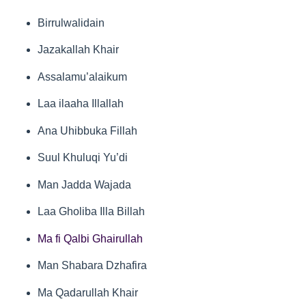
Birrulwalidain
Jazakallah Khair
Assalamu’alaikum
Laa ilaaha Illallah
Ana Uhibbuka Fillah
Suul Khuluqi Yu’di
Man Jadda Wajada
Laa Gholiba Illa Billah
Ma fi Qalbi Ghairullah
Man Shabara Dzhafira
Ma Qadarullah Khair