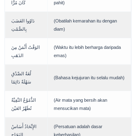
كَانَ مُرًّا
pahit)
دَاوُوا الغَضَبَ
(Obatilah kemarahan itu dengan
بِالصُّمْتِ
diam)
الوَقْتُ أَثْمَنُ مِنَ
(Waktu itu lebih berharga daripada
الذَهَبِ
emas)
لُغَةُ الصِّدْقِ
(Bahasa kejujuran itu selalu mudah)
سَهْلَةٌ دَائِمًا
الدُّمُوْعُ النَّقِيَّةُ
(Air mata yang bersih akan
تُطَهِّرُ العَيْنَ
mensucikan mata)
الإِتِّحَادُ أَسَاسُ
(Persatuan adalah dasar
النَجَاحِ
keberhasilan)