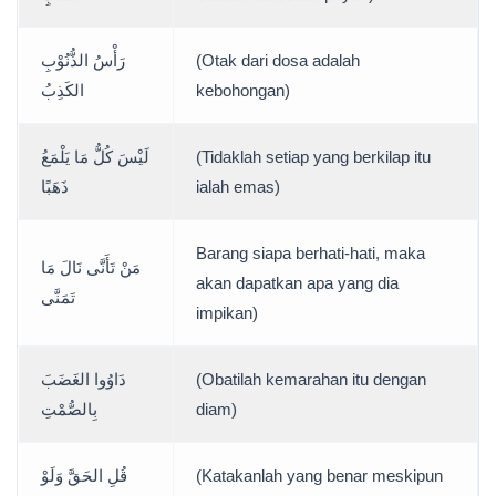
رَأْسُ الذُّنُوْبِ
(Otak dari dosa adalah
الكَذِبُ
kebohongan)
لَيْسَ كُلُّ مَا يَلْمَعُ
(Tidaklah setiap yang berkilap itu
ذَهَبًا
ialah emas)
Barang siapa berhati-hati, maka
مَنْ تَأَنَّى نَالَ مَا
akan dapatkan apa yang dia
تَمَنَّى
impikan)
دَاوُوا الغَضَبَ
(Obatilah kemarahan itu dengan
بِالصُّمْتِ
diam)
قُلِ الحَقَّ وَلَوْ
(Katakanlah yang benar meskipun