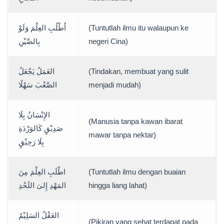
اُطْلُبِ العِلْمَ وَلَوْ
(Tuntutlah ilmu itu walaupun ke
بِالصِّيْنِ
negeri Cina)
العَمَلُ يَجْعَلُ
(Tindakan, membuat yang sulit
الصَّعْبَ سَهْلًا
menjadi mudah)
الإِنْسَانُ بِلَا
(Manusia tanpa kawan ibarat
صَدِيْقٍ كَالوَرْدَةِ
mawar tanpa nektar)
بِلَا رَحِيْقٍ
اطْلَبِ العِلْمَ مِنَ
(Tuntutlah ilmu dengan buaian
المَهْدِ إِلىَ اللَحْدِ
hingga liang lahat)
العَقْلُ السَلِيْمُ
(Pikiran yang sehat terdapat pada