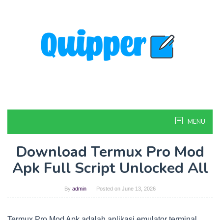
Skip
to
content
MENU
Download Termux Pro Mod
Apk Full Script Unlocked All
By
admin
Posted on
June 13, 2026
Termux Pro Mod Apk adalah aplikasi emulator terminal