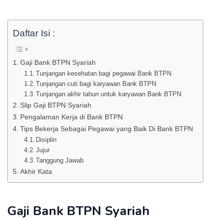
Daftar Isi :
Gaji Bank BTPN Syariah
Tunjangan kesehatan bagi pegawai Bank BTPN
Tunjangan cuti bagi karyawan Bank BTPN
Tunjangan akhir tahun untuk karyawan Bank BTPN
Slip Gaji BTPN Syariah
Pengalaman Kerja di Bank BTPN
Tips Bekerja Sebagai Pegawai yang Baik Di Bank BTPN
Disiplin
Jujur
Tanggung Jawab
Akhir Kata
Gaji Bank BTPN Syariah