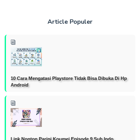
Article Populer
10 Cara Mengatasi Playstore Tidak Bisa Dibuka Di Hp
Android
Link Nonton Paripi Koumei Episode 9 Sub Indo