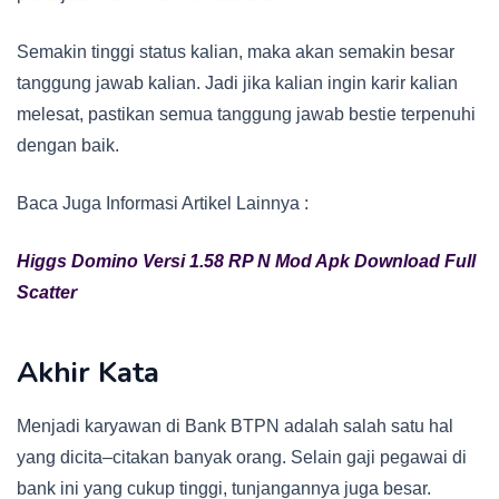
Semakin tinggi status kalian, maka akan semakin besar
tanggung jawab kalian. Jadi jika kalian ingin karir kalian
melesat, pastikan semua tanggung jawab bestie terpenuhi
dengan baik.
Baca Juga Informasi Artikel Lainnya :
Higgs Domino Versi 1.58 RP N Mod Apk Download Full
Scatter
Akhir Kata
Menjadi karyawan di Bank BTPN adalah salah satu hal
yang dicita–citakan banyak orang. Selain gaji pegawai di
bank ini yang cukup tinggi, tunjangannya juga besar.