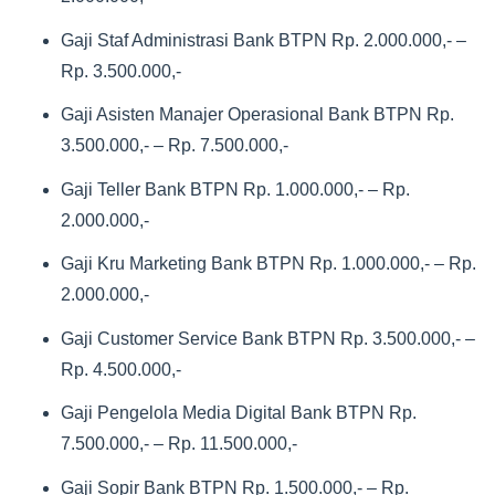
Gaji Staf Administrasi Bank BTPN Rp. 2.000.000,- –
Rp. 3.500.000,-
Gaji Asisten Manajer Operasional Bank BTPN Rp.
3.500.000,- – Rp. 7.500.000,-
Gaji Teller Bank BTPN Rp. 1.000.000,- – Rp.
2.000.000,-
Gaji Kru Marketing Bank BTPN Rp. 1.000.000,- – Rp.
2.000.000,-
Gaji Customer Service Bank BTPN Rp. 3.500.000,- –
Rp. 4.500.000,-
Gaji Pengelola Media Digital Bank BTPN Rp.
7.500.000,- – Rp. 11.500.000,-
Gaji Sopir Bank BTPN Rp. 1.500.000,- – Rp.