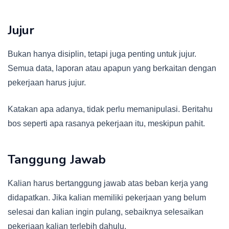
Jujur
Bukan hanya disiplin, tetapi juga penting untuk jujur.
Semua data, laporan atau apapun yang berkaitan dengan
pekerjaan harus jujur.
Katakan apa adanya, tidak perlu memanipulasi. Beritahu
bos seperti apa rasanya pekerjaan itu, meskipun pahit.
Tanggung Jawab
Kalian harus bertanggung jawab atas beban kerja yang
didapatkan. Jika kalian memiliki pekerjaan yang belum
selesai dan kalian ingin pulang, sebaiknya selesaikan
pekerjaan kalian terlebih dahulu.