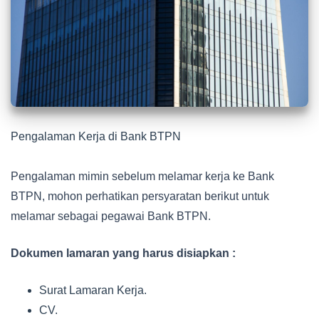
Pengalaman Kerja di Bank BTPN
Pengalaman mimin sebelum melamar kerja ke Bank
BTPN, mohon perhatikan persyaratan berikut untuk
melamar sebagai pegawai Bank BTPN.
Dokumen lamaran yang harus disiapkan :
Surat Lamaran Kerja.
CV.