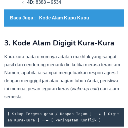
4D:
8388 – 9534
Baca Juga :
Kode Alam Kupu Kupu
3. Kode Alam Digigit Kura-Kura
Kura-kura pada umumnya adalah makhluk yang sangat
pasif dan cenderung menarik diri ketika merasa terancam.
Namun, apabila ia sampai mengeluarkan respon agresif
dengan menggigit jari atau bagian tubuh Anda, peristiwa
ini memuat pesan teguran keras (
wake-up call
) dari alam
semesta.
[ Sikap Tergesa-gesa / Ucapan Tajam ] ──► [ Gigit