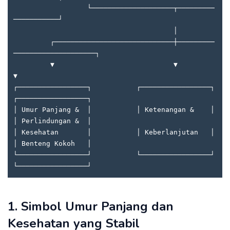
                  └────────────────────┬─────────
───────────┘

                                       │

         ┌─────────────────────────────┼─────────
────────────────────┐

         ▼                             ▼                             
▼

┌─────────────────┐           ┌─────────────────┐           
┌─────────────────┐

│ Umur Panjang &  │           │ Ketenangan &    │           
│ Perlindungan &  │

│ Kesehatan       │           │ Keberlanjutan   │           
│ Benteng Kokoh   │

└─────────────────┘           └─────────────────┘           
1. Simbol Umur Panjang dan
Kesehatan yang Stabil