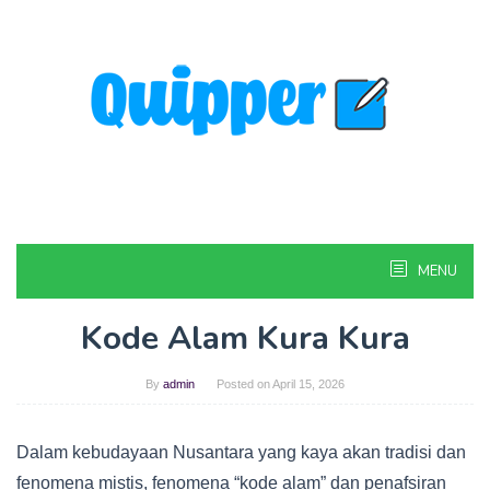
Skip
to
content
MENU
Kode Alam Kura Kura
By
admin
Posted on
April 15, 2026
Dalam kebudayaan Nusantara yang kaya akan tradisi dan
fenomena mistis, fenomena “kode alam” dan penafsiran