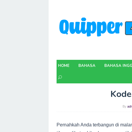
Skip
to
content
HOME
BAHASA
BAHASA INGG
Kode
By
ad
Pernahkah Anda terbangun di malam 