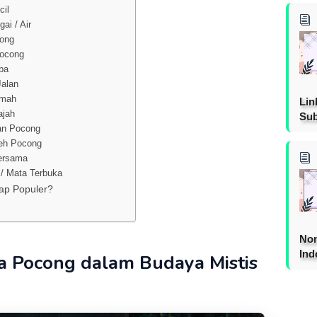
cil
ai / Air
long
Pocong
iba
Jalan
umah
Lin
ajah
Sub
an Pocong
leh Pocong
ersama
/ Mata Terbuka
ap Populer?
Non
Ind
Pocong dalam Budaya Mistis