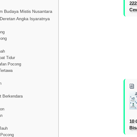
222
Cew
 Budaya Mistis Nusantara
Deretan Angka Isyaratnya
ong
cong
mah
at Tidur
afan Pocong
Tertawa
m
t Berkendara
hon
an
10 
Bis
Jauh
n Pocong