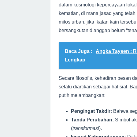
dalam kosmologi kepercayaan lokal. 
kematian, di mana jasad yang telah
mitos urban, jika ikatan kain terseb
bersangkutan dianggap belum “tena
Baca Juga :
Angka Taysen : R
Lengkap
Secara filosofis, kehadiran pesan da
selalu diartikan sebagai hal sial. 
putih melambangkan:
Pengingat Takdir:
Bahwa segal
Tanda Perubahan:
Simbol akh
(
transformasi
).
Isyarat Keberuntungan:
Dala