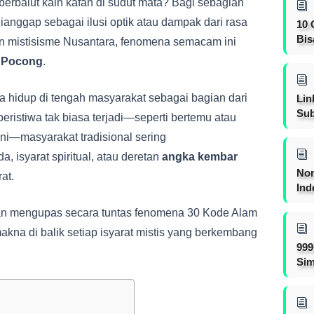
 berbalut kain kafan di sudut mata? Bagi sebagian
ianggap sebagai ilusi optik atau dampak dari rasa
10 
Bis
dan mistisisme Nusantara, fenomena semacam ini
 Pocong
.
ama hidup di tengah masyarakat sebagai bagian dari
Lin
Sub
peristiwa tak biasa terjadi—seperti bertemu atau
ini—masyarakat tradisional sering
isyarat spiritual, atau deretan
angka kembar
Non
at.
Ind
akan mengupas secara tuntas fenomena 30 Kode Alam
akna di balik setiap isyarat mistis yang berkembang
999
Sim