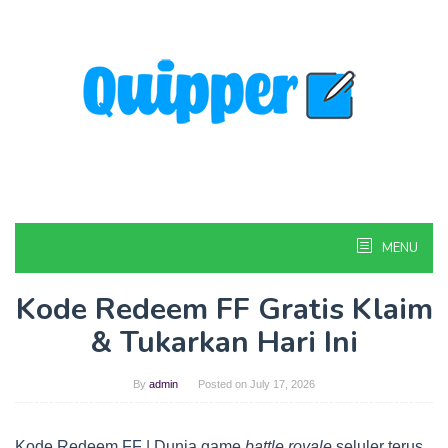
Skip
to
content
MENU
Kode Redeem FF Gratis Klaim
& Tukarkan Hari Ini
By
admin
Posted on
July 17, 2026
Kode Redeem FF | Dunia game
battle royale
seluler terus