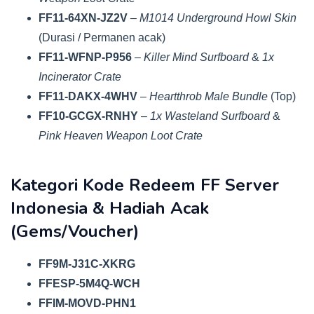
FF11-64XN-JZ2V
–
M1014 Underground Howl Skin
(Durasi / Permanen acak)
FF11-WFNP-P956
–
Killer Mind Surfboard
&
1x
Incinerator Crate
FF11-DAKX-4WHV
–
Heartthrob Male Bundle
(Top)
FF10-GCGX-RNHY
–
1x Wasteland Surfboard
&
Pink Heaven Weapon Loot Crate
Kategori Kode Redeem FF Server
Indonesia & Hadiah Acak
(Gems/Voucher)
FF9M-J31C-XKRG
FFESP-5M4Q-WCH
FFIM-MOVD-PHN1