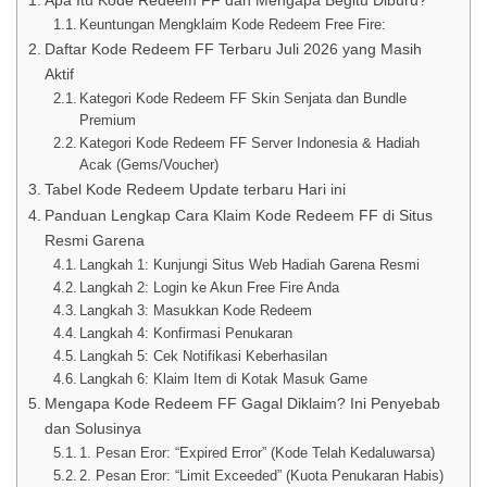
Apa Itu Kode Redeem FF dan Mengapa Begitu Diburu?
Keuntungan Mengklaim Kode Redeem Free Fire:
Daftar Kode Redeem FF Terbaru Juli 2026 yang Masih
Aktif
Kategori Kode Redeem FF Skin Senjata dan Bundle
Premium
Kategori Kode Redeem FF Server Indonesia & Hadiah
Acak (Gems/Voucher)
Tabel Kode Redeem Update terbaru Hari ini
Panduan Lengkap Cara Klaim Kode Redeem FF di Situs
Resmi Garena
Langkah 1: Kunjungi Situs Web Hadiah Garena Resmi
Langkah 2: Login ke Akun Free Fire Anda
Langkah 3: Masukkan Kode Redeem
Langkah 4: Konfirmasi Penukaran
Langkah 5: Cek Notifikasi Keberhasilan
Langkah 6: Klaim Item di Kotak Masuk Game
Mengapa Kode Redeem FF Gagal Diklaim? Ini Penyebab
dan Solusinya
1. Pesan Eror: “Expired Error” (Kode Telah Kedaluwarsa)
2. Pesan Eror: “Limit Exceeded” (Kuota Penukaran Habis)