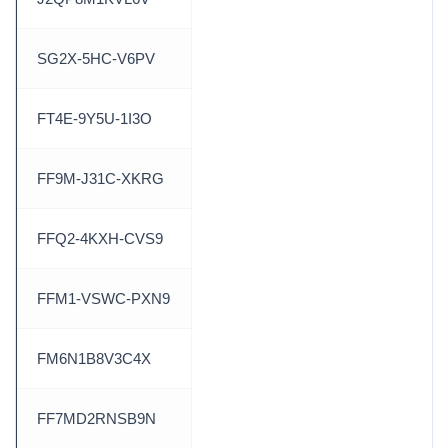
SG2X-5HC-V6PV
FT4E-9Y5U-1I3O
FF9M-J31C-XKRG
FFQ2-4KXH-CVS9
FFM1-VSWC-PXN9
FM6N1B8V3C4X
FF7MD2RNSB9N