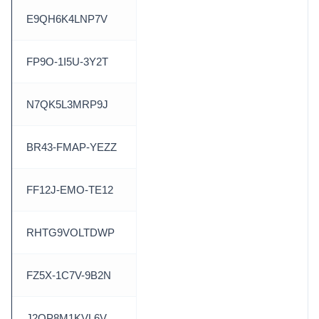
E9QH6K4LNP7V
FP9O-1I5U-3Y2T
N7QK5L3MRP9J
BR43-FMAP-YEZZ
FF12J-EMO-TE12
RHTG9VOLTDWP
FZ5X-1C7V-9B2N
J2QP8M1KVL6V