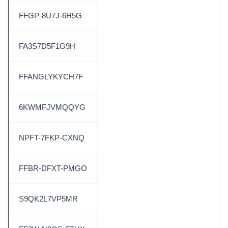
FFGP-8U7J-6H5G
FA3S7D5F1G9H
FFANGLYKYCH7F
6KWMFJVMQQYG
NPFT-7FKP-CXNQ
FFBR-DFXT-PMGO
S9QK2L7VP5MR