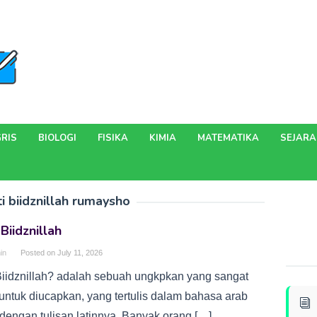
RIS
BIOLOGI
FISIKA
KIMIA
MATEMATIKA
SEJAR
i biidznillah rumaysho
 Biidznillah
in
Posted on
July 11, 2026
 Biidznillah? adalah sebuah ungkpkan yang sangat
 untuk diucapkan, yang tertulis dalam bahasa arab
 dengan tulisan latinnya. Banyak orang […]