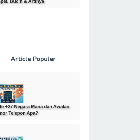
pel, Bucin & Artinya
Article Populer
e +27 Negara Mana dan Awalan
or Telepon Apa?