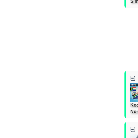
Sim
Kod
Nom