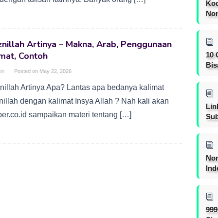
Kod
Nom
znillah Artinya – Makna, Arab, Penggunaan
mat, Contoh
10 
Bis
in
Posted on
May 22, 2026
znillah Artinya Apa? Lantas apa bedanya kalimat
nillah dengan kalimat Insya Allah ? Nah kali akan
Lin
per.co.id sampaikan materi tentang […]
Sub
Non
Ind
999