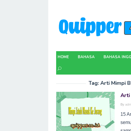
Skip
to
content
HOME
BAHASA
BAHASA INGG
Tag:
Arti Mimpi B
Arti
By
adm
15 A
semu
samp