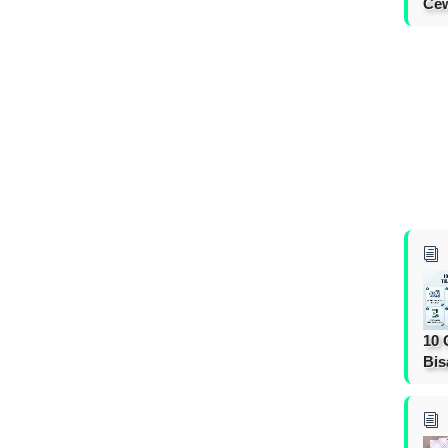
Cew
10 
Bis