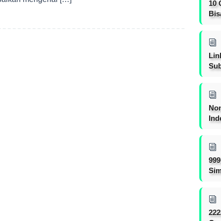
10 
Bis
Lin
Sub
Non
Ind
999
Sim
222