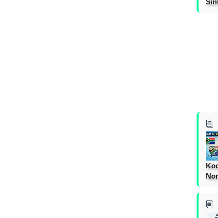
Sim
Kod
Nom