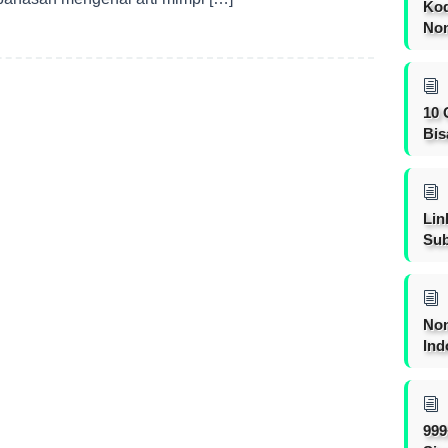
Kod
Nom
10 
Bis
Lin
Sub
Non
Ind
999