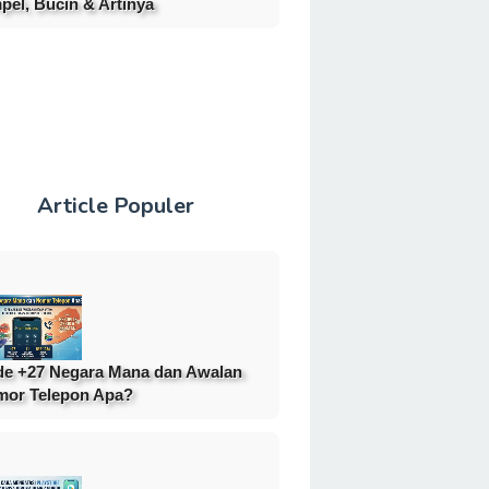
pel, Bucin & Artinya
Article Populer
e +27 Negara Mana dan Awalan
or Telepon Apa?