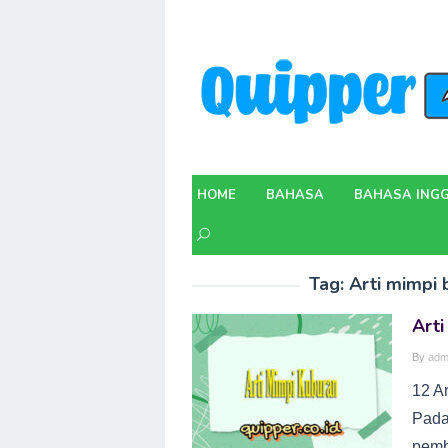
Skip
to
content
HOME
BAHASA
BAHASA INGG
Tag:
Arti mimpi 
Art
By
adm
12 A
Pada
pemb