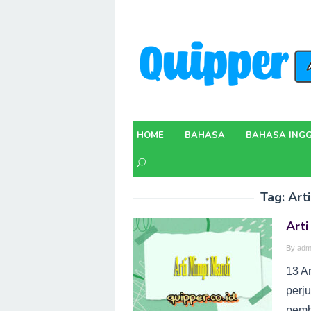
Skip
to
content
HOME
BAHASA
BAHASA INGG
Tag:
Art
Arti
By
adm
13 A
perj
pemb