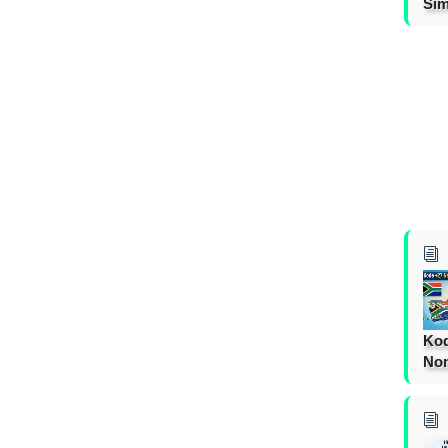
Sim
Kod
Nom