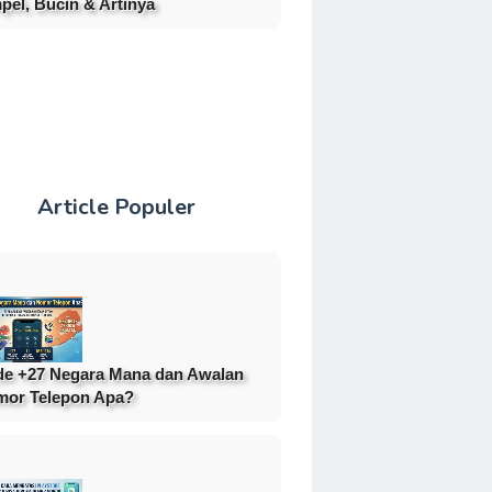
pel, Bucin & Artinya
Article Populer
e +27 Negara Mana dan Awalan
or Telepon Apa?