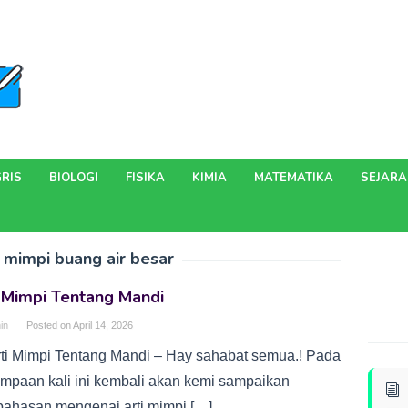
RIS
BIOLOGI
FISIKA
KIMIA
MATEMATIKA
SEJAR
i mimpi buang air besar
 Mimpi Tentang Mandi
in
Posted on
April 14, 2026
rti Mimpi Tentang Mandi – Hay sahabat semua.! Pada
umpaan kali ini kembali akan kemi sampaikan
ahasan mengenai arti mimpi […]