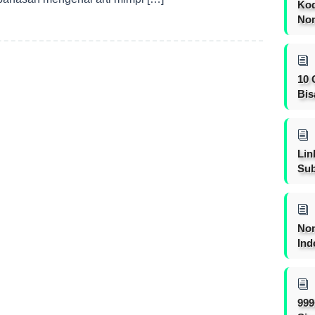
Kod
Nom
10 
Bis
Lin
Sub
Non
Ind
999