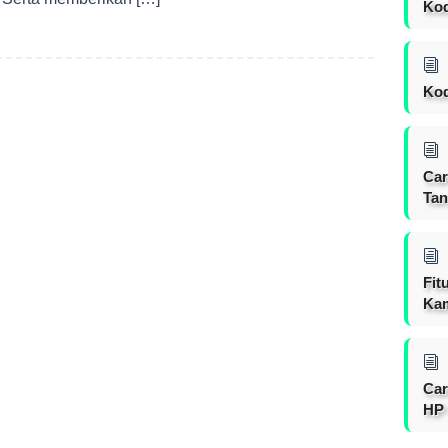
Ko
Kod
Car
Tan
Fit
Ka
Car
HP 