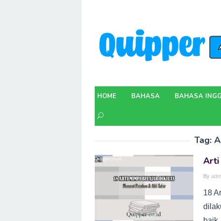
Skip
to
content
HOME
BAHASA
BAHASA INGG
Tag:
A
Arti
By
adm
18 Ar
dilak
baik