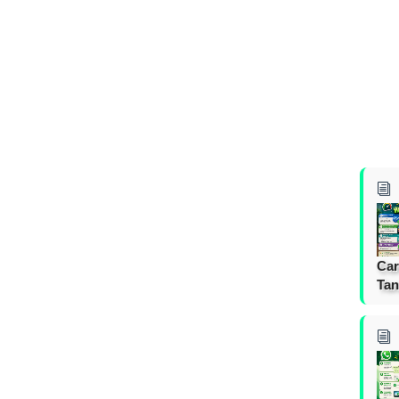
Car
Tan