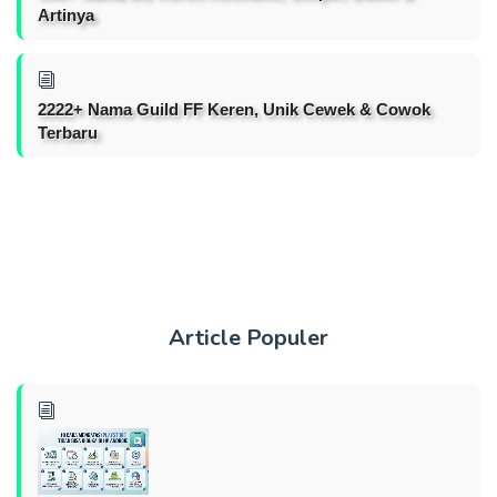
Artinya
2222+ Nama Guild FF Keren, Unik Cewek & Cowok
Terbaru
Article Populer