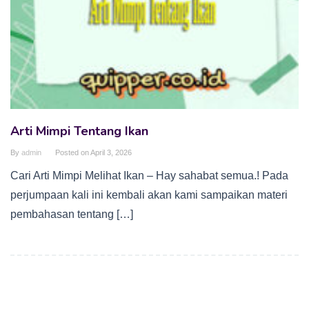
Arti Mimpi Tentang Ikan
By
admin
Posted on
April 3, 2026
Cari Arti Mimpi Melihat Ikan – Hay sahabat semua.! Pada
perjumpaan kali ini kembali akan kami sampaikan materi
pembahasan tentang […]