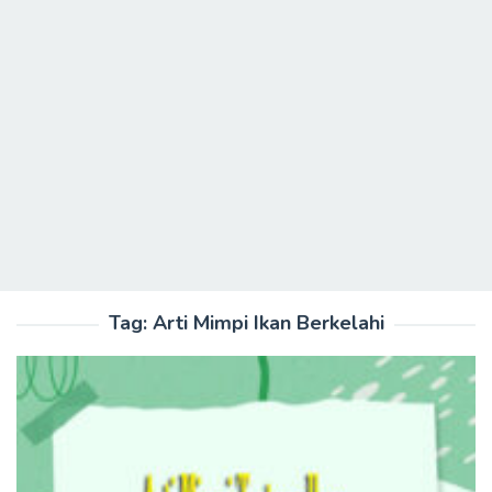
Tag:
Arti Mimpi Ikan Berkelahi