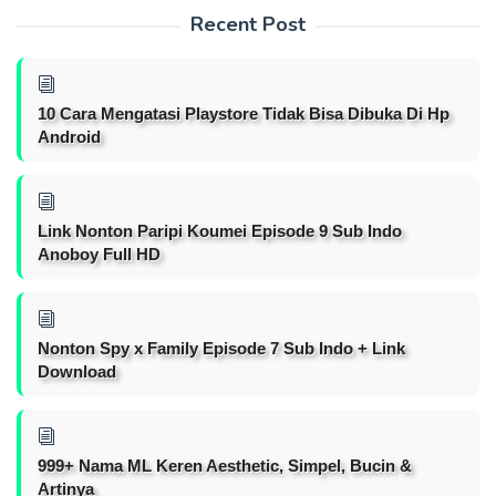
Recent Post
10 Cara Mengatasi Playstore Tidak Bisa Dibuka Di Hp
Android
Link Nonton Paripi Koumei Episode 9 Sub Indo
Anoboy Full HD
Nonton Spy x Family Episode 7 Sub Indo + Link
Download
999+ Nama ML Keren Aesthetic, Simpel, Bucin &
Artinya