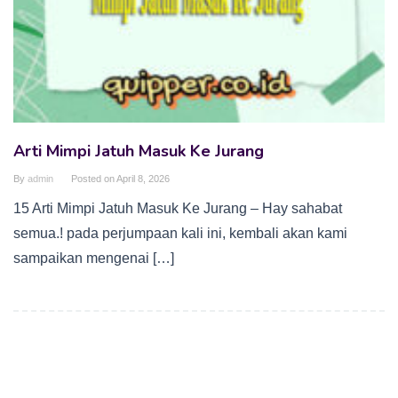
Arti Mimpi Jatuh Masuk Ke Jurang
By
admin
Posted on
April 8, 2026
15 Arti Mimpi Jatuh Masuk Ke Jurang – Hay sahabat
semua.! pada perjumpaan kali ini, kembali akan kami
sampaikan mengenai […]