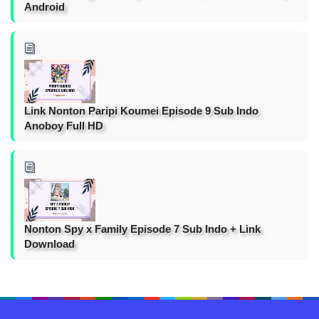
Android
Link Nonton Paripi Koumei Episode 9 Sub Indo
Anoboy Full HD
Nonton Spy x Family Episode 7 Sub Indo + Link
Download