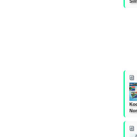
Sim
Kod
Nom