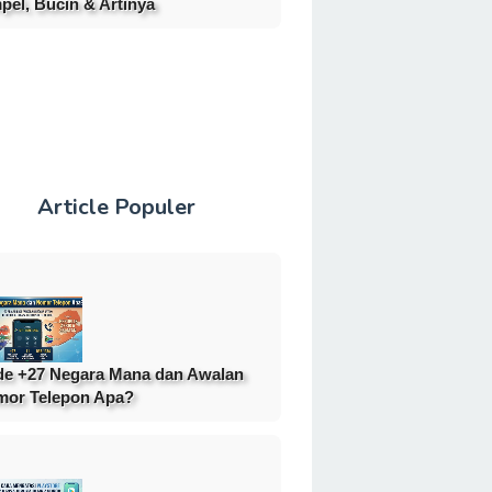
pel, Bucin & Artinya
Article Populer
e +27 Negara Mana dan Awalan
or Telepon Apa?