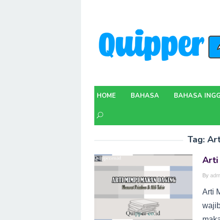
Skip
to
content
HOME
BAHASA
BAHASA INGG
Tag:
Ar
Art
By
adm
Arti
waji
maka