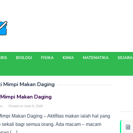
RIS
BIOLOGI
FISIKA
KIMIA
MATEMATIKA
SEJAR
ti Mimpi Makan Daging
i Mimpi Makan Daging
in
Posted on
June 9, 2026
 Mimpi Makan Daging – Aktifitas makan ialah hal yang
b sekali bagi semua orang. Ada macam – macam
nan […]