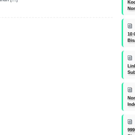
Kod
Nom
10 
Bis
Lin
Sub
Non
Ind
999