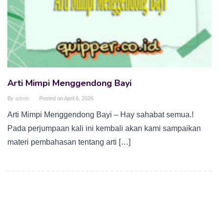
Arti Mimpi Menggendong Bayi
By
admin
Posted on
April 6, 2026
Arti Mimpi Menggendong Bayi – Hay sahabat semua.!
Pada perjumpaan kali ini kembali akan kami sampaikan
materi pembahasan tentang arti […]