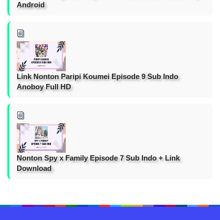
Android
Link Nonton Paripi Koumei Episode 9 Sub Indo
Anoboy Full HD
Nonton Spy x Family Episode 7 Sub Indo + Link
Download