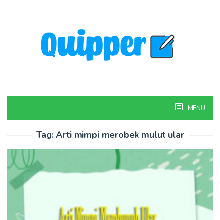
Skip
to
content
MENU
Tag:
Arti mimpi merobek mulut ular