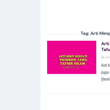
Tag:
Arti Mimp
Arti
Tafs
By
adm
Arti
juga
(fami