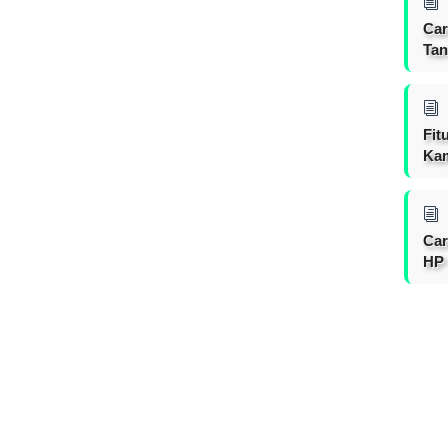
Car
Tan
Fit
Ka
Car
HP 