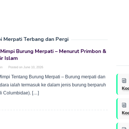
i Merpati Terbang dan Pergi
 Mimpi Burung Merpati – Menurut Primbon &
ir Islam
in
Posted on
June 10, 2026
 Mimpi Tentang Burung Merpati – Burung merpati dan
 dara ialah termasuk ke dalam jenis burung berparuh
Ko
li Columbidae). […]
Kod