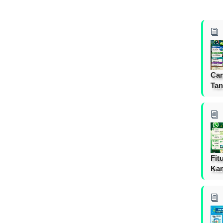
Car
Tan
Fit
Ka