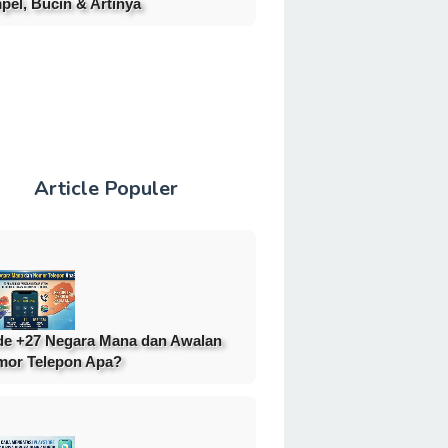
pel, Bucin & Artinya
Article Populer
e +27 Negara Mana dan Awalan
or Telepon Apa?