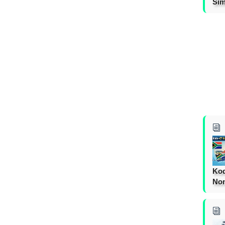
Sim
Kod
Nom