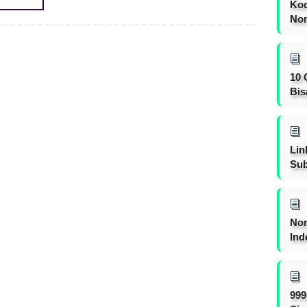
Kod
Nom
10 
Bis
Lin
Sub
Non
Ind
999