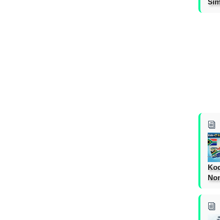
Sim
Kod
Nom