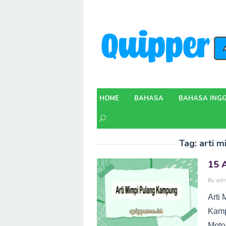
Skip
to
content
HOME
BAHASA
BAHASA INGG
Tag:
arti m
15 
By
adm
Arti
Kamp
Moto