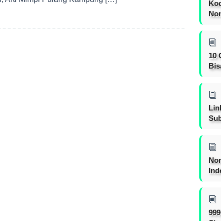
Kod
Nom
10 
Bis
Lin
Sub
Non
Ind
999