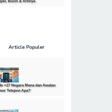
pel, Bucin & Artinya
Article Populer
e +27 Negara Mana dan Awalan
or Telepon Apa?