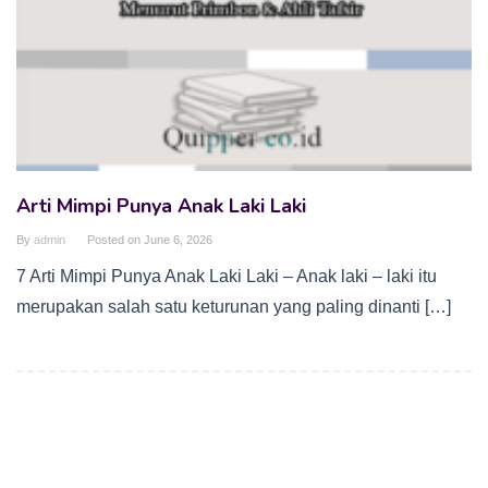
Arti Mimpi Punya Anak Laki Laki
By
admin
Posted on
June 6, 2026
7 Arti Mimpi Punya Anak Laki Laki – Anak laki – laki itu
merupakan salah satu keturunan yang paling dinanti […]