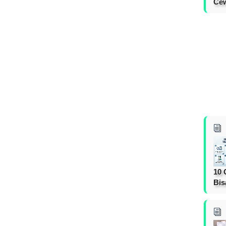
Cew
10 
Bis