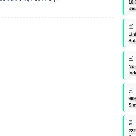
10 
Bis
Lin
Sub
Non
Ind
999
Sim
222