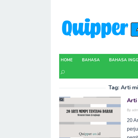
Skip
to
content
HOME
BAHASA
BAHASA INGG
Tag:
Arti m
Arti
By
adm
20 A
perj
pemb