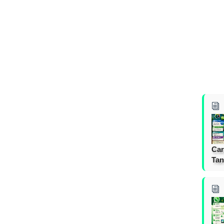
Car
Tan