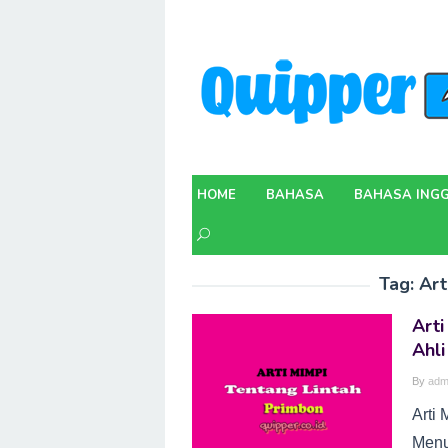
Skip
to
content
HOME
BAHASA
BAHASA INGG
Tag:
Art
Arti
Ahli
By
adm
Arti 
Menu