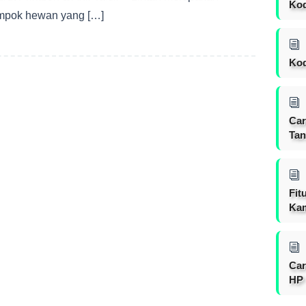
Ko
mpok hewan yang […]
Kod
Car
Tan
Fit
Ka
Car
HP 