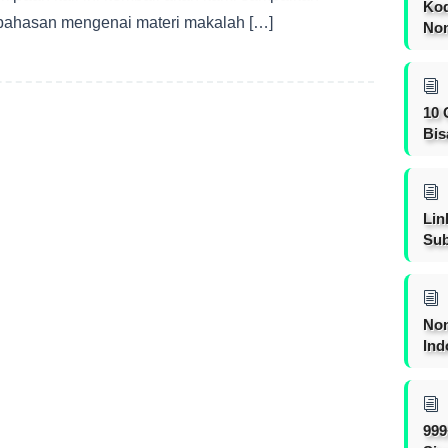
Kod
ahasan mengenai materi makalah […]
Nom
10 
Bis
Lin
Sub
Non
Ind
999