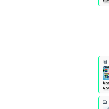
Sim
Kod
Nom