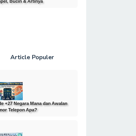
pel, Bucin & Artinya
Article Populer
e +27 Negara Mana dan Awalan
or Telepon Apa?