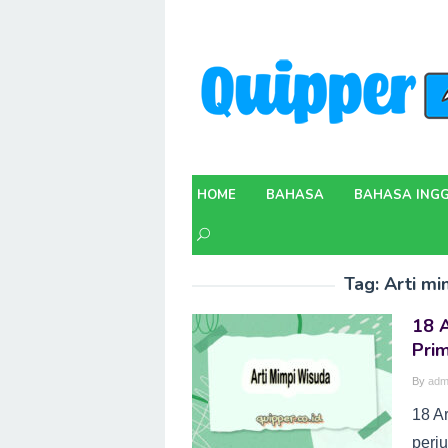
Skip
to
content
HOME
BAHASA
BAHASA INGG
Tag:
Arti mi
18 A
Pri
By
adm
18 A
perj