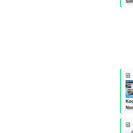
Sim
Kod
Nom