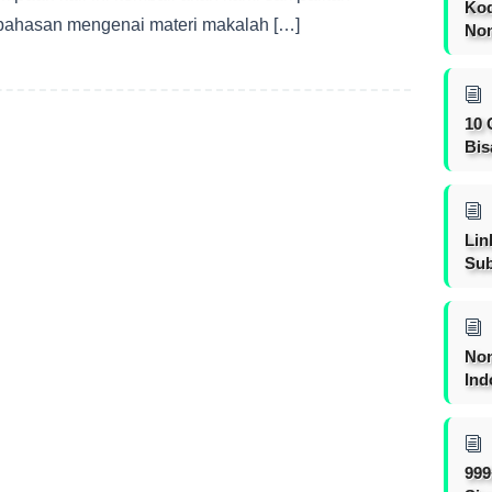
Kod
ahasan mengenai materi makalah […]
Nom
10 
Bis
Lin
Sub
Non
Ind
999