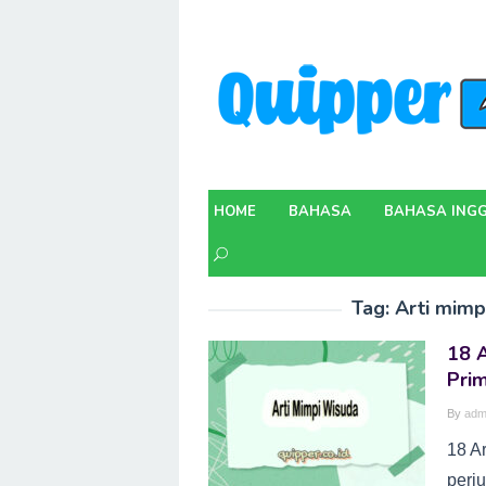
Skip
to
content
HOME
BAHASA
BAHASA INGG
Tag:
Arti mimp
18 A
Pri
By
adm
18 A
perj