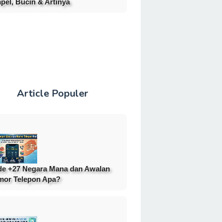
pel, Bucin & Artinya
Article Populer
e +27 Negara Mana dan Awalan
or Telepon Apa?