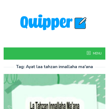
Skip
to
content
MENU
Tag:
Ayat laa tahzan innallaha ma'ana