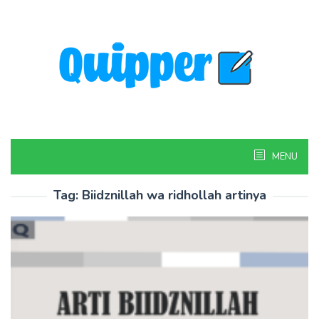
Skip
to
content
MENU
Tag:
Biidznillah wa ridhollah artinya