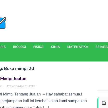
RIS
BIOLOGI
FISIKA
KIMIA
MATEMATIKA
SEJAR
g:
Buku mimpi 2d
 Mimpi Jualan
in
Posted on
April 11, 2026
rti Mimpi Tentang Jualan – Hay sahabat semua.!
 perjumpaan kali ini kembali akan kami sampaikan
ahasan mengenai Tafsir […]