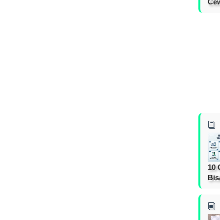
Cew
10 
Bis