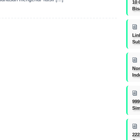
10 
Bis
Lin
Sub
Non
Ind
999
Sim
222