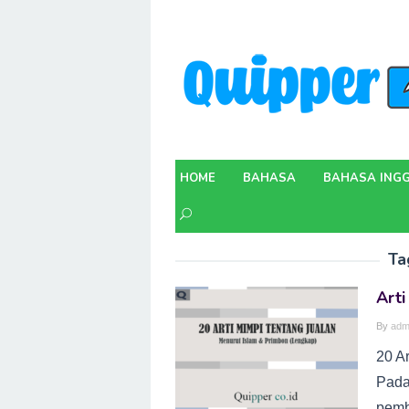
Skip
to
content
HOME
BAHASA
BAHASA INGG
Ta
Arti
By
adm
20 A
Pada
pemb