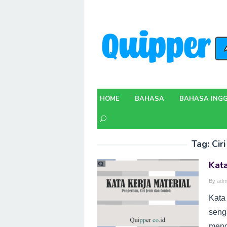
Skip
to
content
HOME
BAHASA
BAHASA INGG
Tag:
Ciri
Kata
By
adm
Kata 
seng
menc