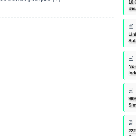
10 
Bis
Lin
Sub
Non
Ind
999
Sim
222