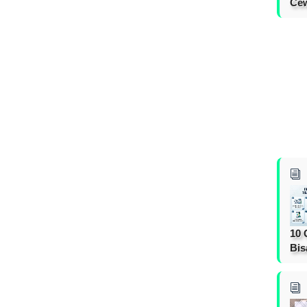
Cew
10 
Bis