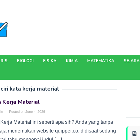
RIS
BIOLOGI
FISIKA
KIMIA
MATEMATIKA
SEJAR
 ciri kata kerja material
 Kerja Material
in
Posted on
June 4, 2026
Kerja Material ini seperti apa sih? Anda yang tanpa
aja menemukan website quipper.co.id disaat sedang
ari tahu mengenai judul […]