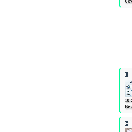
Cew
10 
Bis