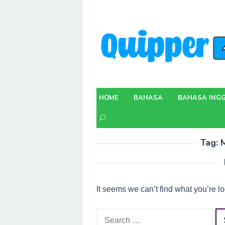
Skip
to
content
HOME
BAHASA
BAHASA INGG
Tag:
M
It seems we can’t find what you’re l
Search