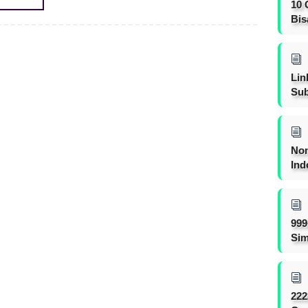
10 
Bis
Lin
Sub
Non
Ind
999
Sim
222