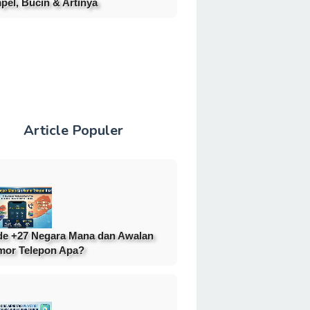
pel, Bucin & Artinya
Article Populer
e +27 Negara Mana dan Awalan
or Telepon Apa?