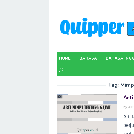
Skip
to
content
HOME
BAHASA
BAHASA INGG
Tag:
Mimpi
Arti
By
adm
Arti
perj
tenta