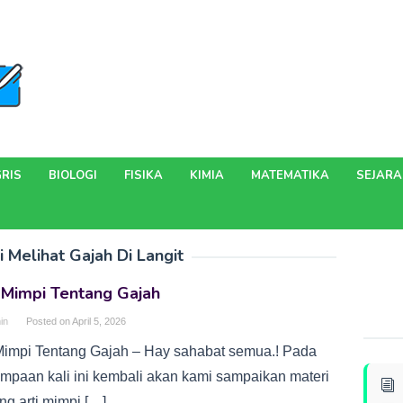
RIS
BIOLOGI
FISIKA
KIMIA
MATEMATIKA
SEJAR
 Melihat Gajah Di Langit
 Mimpi Tentang Gajah
in
Posted on
April 5, 2026
 Mimpi Tentang Gajah – Hay sahabat semua.! Pada
umpaan kali ini kembali akan kami sampaikan materi
ng arti mimpi […]