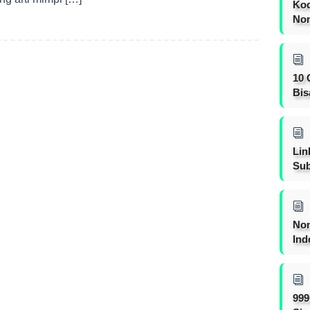
Kod
Nom
10 
Bis
Lin
Sub
Non
Ind
999