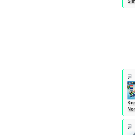
Sim
Kod
Nom