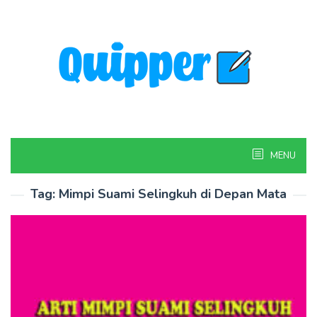
Skip
to
content
MENU
Tag:
Mimpi Suami Selingkuh di Depan Mata