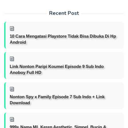
Recent Post
10 Cara Mengatasi Playstore Tidak Bisa Dibuka Di Hp
Android
Link Nonton Paripi Koumei Episode 9 Sub Indo
Anoboy Full HD
Nonton Spy x Family Episode 7 Sub Indo + Link
Download
999+ Nama ML Keren Aesthetic, Simpel, Bucin &