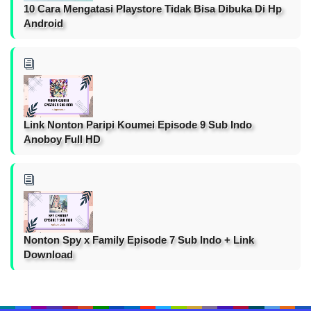
10 Cara Mengatasi Playstore Tidak Bisa Dibuka Di Hp
Android
Link Nonton Paripi Koumei Episode 9 Sub Indo
Anoboy Full HD
Nonton Spy x Family Episode 7 Sub Indo + Link
Download