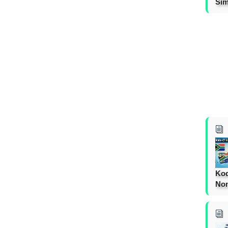
Sim
Kod
Nom