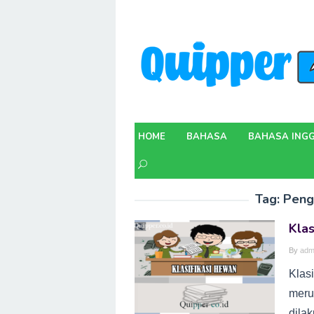
Skip
to
content
HOME
BAHASA
BAHASA INGG
Tag:
Penge
Klas
By
adm
Klasi
meru
dila