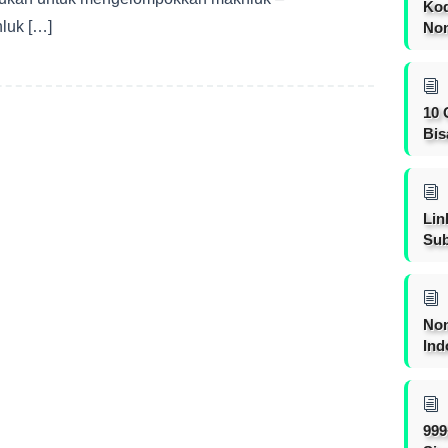
Kod
luk […]
Nom
10 
Bis
Lin
Sub
Non
Ind
999