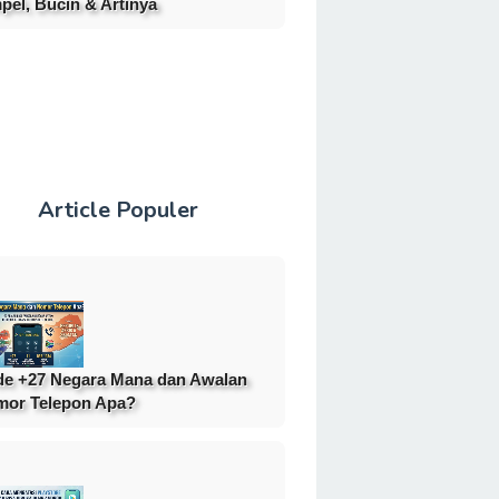
pel, Bucin & Artinya
Article Populer
e +27 Negara Mana dan Awalan
or Telepon Apa?