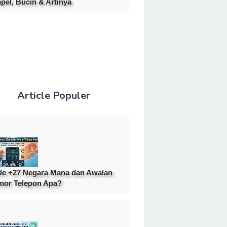
pel, Bucin & Artinya
Article Populer
e +27 Negara Mana dan Awalan
or Telepon Apa?