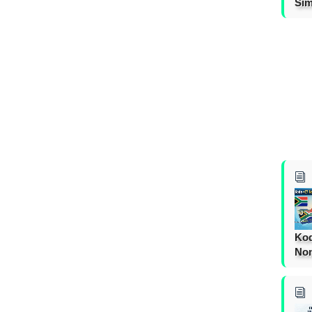
Sim
Kod
Nom