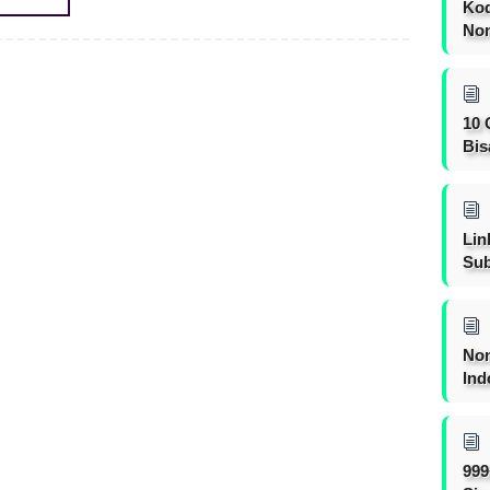
Kod
Nom
10 
Bis
Lin
Sub
Non
Ind
999