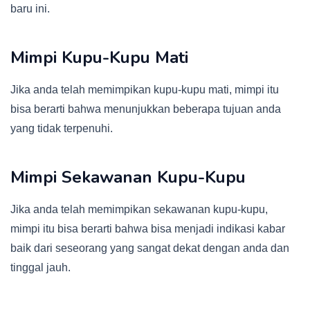
baru ini.
Mimpi Kupu-Kupu Mati
Jika anda telah memimpikan kupu-kupu mati, mimpi itu
bisa berarti bahwa menunjukkan beberapa tujuan anda
yang tidak terpenuhi.
Mimpi Sekawanan Kupu-Kupu
Jika anda telah memimpikan sekawanan kupu-kupu,
mimpi itu bisa berarti bahwa bisa menjadi indikasi kabar
baik dari seseorang yang sangat dekat dengan anda dan
tinggal jauh.