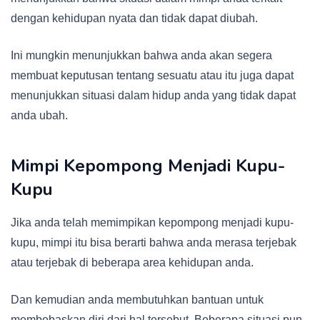
dengan kehidupan nyata dan tidak dapat diubah.
Ini mungkin menunjukkan bahwa anda akan segera
membuat keputusan tentang sesuatu atau itu juga dapat
menunjukkan situasi dalam hidup anda yang tidak dapat
anda ubah.
Mimpi Kepompong Menjadi Kupu-
Kupu
Jika anda telah memimpikan kepompong menjadi kupu-
kupu, mimpi itu bisa berarti bahwa anda merasa terjebak
atau terjebak di beberapa area kehidupan anda.
Dan kemudian anda membutuhkan bantuan untuk
membebaskan diri dari hal tersebut. Beberapa situasi pun