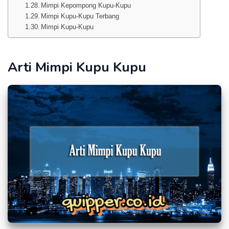
Mimpi Kepompong Kupu-Kupu
Mimpi Kupu-Kupu Terbang
Mimpi Kupu-Kupu
Arti Mimpi Kupu Kupu