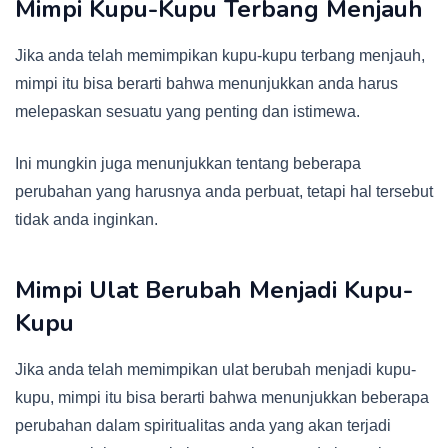
Mimpi Kupu-Kupu Terbang Menjauh
Jika anda telah memimpikan kupu-kupu terbang menjauh,
mimpi itu bisa berarti bahwa menunjukkan anda harus
melepaskan sesuatu yang penting dan istimewa.
Ini mungkin juga menunjukkan tentang beberapa
perubahan yang harusnya anda perbuat, tetapi hal tersebut
tidak anda inginkan.
Mimpi Ulat Berubah Menjadi Kupu-
Kupu
Jika anda telah memimpikan ulat berubah menjadi kupu-
kupu, mimpi itu bisa berarti bahwa menunjukkan beberapa
perubahan dalam spiritualitas anda yang akan terjadi