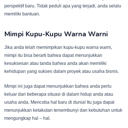
perspektif baru. Tidak peduli apa yang terjadi, anda selalu
memiliki bantuan.
Mimpi Kupu-Kupu Warna Warni
Jika anda telah memimpikan kupu-kupu warna warni,
mimpi itu bisa berarti bahwa dapat menunjukkan
kesuksesan atau tanda bahwa anda akan memiliki
kehidupan yang sukses dalam proyek atau usaha bisnis.
Mimpi ini juga dapat menunjukkan bahwa anda perlu
keluar dari beberapa situasi di dalam hidup anda atau
usaha anda. Mencoba hal baru di dunia! Itu juga dapat
menunjukkan ketakutan tersembunyi dan kebutuhan untuk
mengungkap hal – hal.