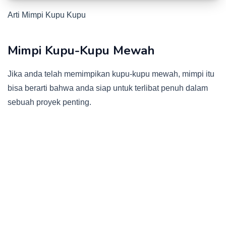
Arti Mimpi Kupu Kupu
Mimpi Kupu-Kupu Mewah
Jika anda telah memimpikan kupu-kupu mewah, mimpi itu
bisa berarti bahwa anda siap untuk terlibat penuh dalam
sebuah proyek penting.