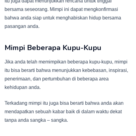
Itu juga dapat menunjukkan rencana untuk tinggal
bersama seseorang. Mimpi ini dapat mengkonfirmasi
bahwa anda siap untuk menghabiskan hidup bersama
pasangan anda.
Mimpi Beberapa Kupu-Kupu
Jika anda telah memimpikan beberapa kupu-kupu, mimpi
itu bisa berarti bahwa menunjukkan kebebasan, inspirasi,
penerimaan, dan pertumbuhan di beberapa area
kehidupan anda.
Terkadang mimpi itu juga bisa berarti bahwa anda akan
mendapatkan sebuah kabar baik di dalam waktu dekat
tanpa anda sangka – sangka.