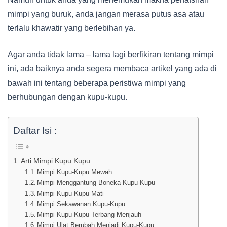
mimpi yang buruk, anda jangan merasa putus asa atau
terlalu khawatir yang berlebihan ya.
Agar anda tidak lama – lama lagi berfikiran tentang mimpi
ini, ada baiknya anda segera membaca artikel yang ada di
bawah ini tentang beberapa peristiwa mimpi yang
berhubungan dengan kupu-kupu.
Daftar Isi :
Arti Mimpi Kupu Kupu
Mimpi Kupu-Kupu Mewah
Mimpi Menggantung Boneka Kupu-Kupu
Mimpi Kupu-Kupu Mati
Mimpi Sekawanan Kupu-Kupu
Mimpi Kupu-Kupu Terbang Menjauh
Mimpi Ulat Berubah Menjadi Kupu-Kupu