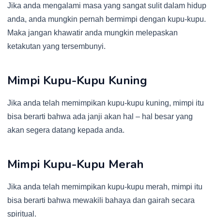
Jika anda mengalami masa yang sangat sulit dalam hidup
anda, anda mungkin pernah bermimpi dengan kupu-kupu.
Maka jangan khawatir anda mungkin melepaskan
ketakutan yang tersembunyi.
Mimpi Kupu-Kupu Kuning
Jika anda telah memimpikan kupu-kupu kuning, mimpi itu
bisa berarti bahwa ada janji akan hal – hal besar yang
akan segera datang kepada anda.
Mimpi Kupu-Kupu Merah
Jika anda telah memimpikan kupu-kupu merah, mimpi itu
bisa berarti bahwa mewakili bahaya dan gairah secara
spiritual.