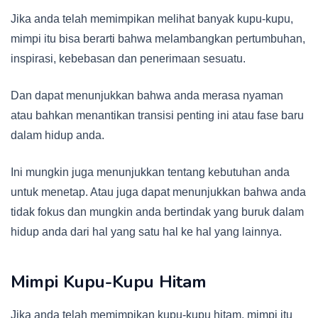
Jika anda telah memimpikan melihat banyak kupu-kupu,
mimpi itu bisa berarti bahwa melambangkan pertumbuhan,
inspirasi, kebebasan dan penerimaan sesuatu.
Dan dapat menunjukkan bahwa anda merasa nyaman
atau bahkan menantikan transisi penting ini atau fase baru
dalam hidup anda.
Ini mungkin juga menunjukkan tentang kebutuhan anda
untuk menetap. Atau juga dapat menunjukkan bahwa anda
tidak fokus dan mungkin anda bertindak yang buruk dalam
hidup anda dari hal yang satu hal ke hal yang lainnya.
Mimpi Kupu-Kupu Hitam
Jika anda telah memimpikan kupu-kupu hitam, mimpi itu