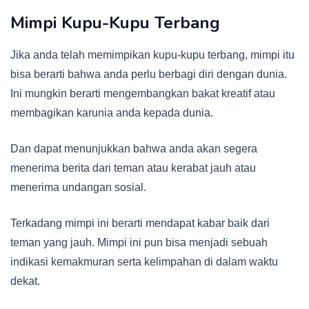
Mimpi Kupu-Kupu Terbang
Jika anda telah memimpikan kupu-kupu terbang, mimpi itu
bisa berarti bahwa anda perlu berbagi diri dengan dunia.
Ini mungkin berarti mengembangkan bakat kreatif atau
membagikan karunia anda kepada dunia.
Dan dapat menunjukkan bahwa anda akan segera
menerima berita dari teman atau kerabat jauh atau
menerima undangan sosial.
Terkadang mimpi ini berarti mendapat kabar baik dari
teman yang jauh. Mimpi ini pun bisa menjadi sebuah
indikasi kemakmuran serta kelimpahan di dalam waktu
dekat.