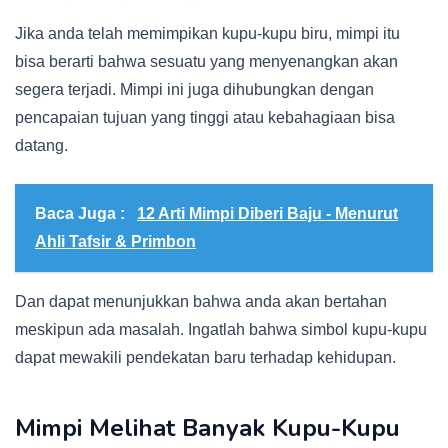
Jika anda telah memimpikan kupu-kupu biru, mimpi itu
bisa berarti bahwa sesuatu yang menyenangkan akan
segera terjadi. Mimpi ini juga dihubungkan dengan
pencapaian tujuan yang tinggi atau kebahagiaan bisa
datang.
Baca Juga :
12 Arti Mimpi Diberi Baju - Menurut
Ahli Tafsir & Primbon
Dan dapat menunjukkan bahwa anda akan bertahan
meskipun ada masalah. Ingatlah bahwa simbol kupu-kupu
dapat mewakili pendekatan baru terhadap kehidupan.
Mimpi Melihat Banyak Kupu-Kupu