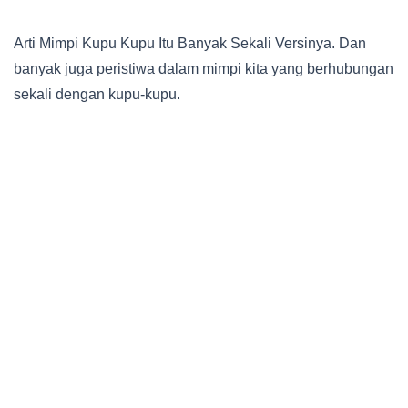
Arti Mimpi Kupu Kupu Itu Banyak Sekali Versinya. Dan
banyak juga peristiwa dalam mimpi kita yang berhubungan
sekali dengan kupu-kupu.