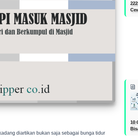
222
Cew
10 
Bis
rkadang diartikan bukan saja sebagai bunga tidur