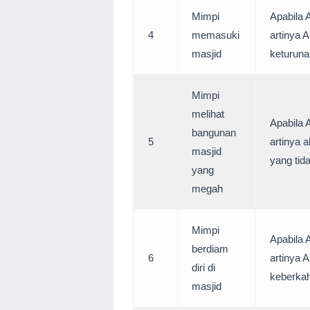
Mimpi
Apabila 
4
memasuki
artinya
masjid
keturuna
Mimpi
melihat
Apabila 
bangunan
5
artinya
masjid
yang tida
yang
megah
Mimpi
Apabila 
berdiam
6
artinya 
diri di
keberkah
masjid