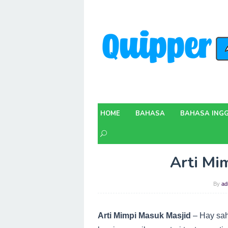
Skip
to
content
HOME
BAHASA
BAHASA INGG
Arti Mi
By
ad
Arti Mimpi Masuk Masjid
– Hay sah