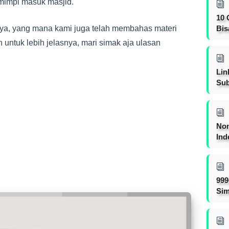
 mimpi masuk masjid.
10 
a, yang mana kami juga telah membahas materi
Bis
h untuk lebih jelasnya, mari simak aja ulasan
Lin
Sub
Non
Ind
999
Sim