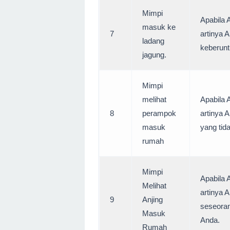
Mimpi
Apabila 
masuk ke
7
artinya 
ladang
keberunt
jagung.
Mimpi
melihat
Apabila 
8
perampok
artinya 
masuk
yang tid
rumah
Mimpi
Apabila 
Melihat
artinya
9
Anjing
seseora
Masuk
Anda.
Rumah