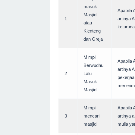
masuk
Apabila 
Masjid
1
artinya 
atau
keturuna
Klenteng
dan Greja
Mimpi
Apabila 
Berwudhu
artinya 
2
Lalu
pekerjaa
Masuk
menerim
Masjid
Mimpi
Apabila 
3
mencari
artinya 
masjid
mulia ya