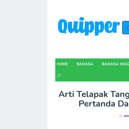
Skip
to
content
HOME
BAHASA
BAHASA INGG
Arti Telapak Tan
Pertanda Da
By
adm