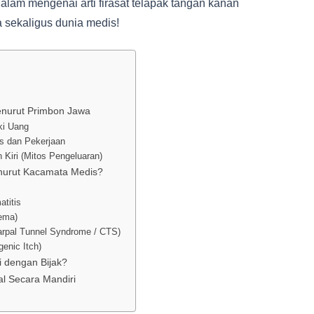
alam mengenai arti firasat telapak tangan kanan
a sekaligus dunia medis!
enurut Primbon Jawa
ki Uang
is dan Pekerjaan
 Kiri (Mitos Pengeluaran)
nurut Kacamata Medis?
atitis
zema)
arpal Tunnel Syndrome / CTS)
enic Itch)
i dengan Bijak?
l Secara Mandiri