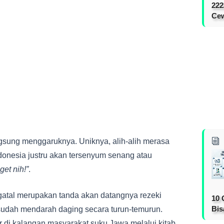
222
Cew
ngsung menggaruknya. Uniknya, alih-alih merasa
ndonesia justru akan tersenyum senang atau
et nih!”
.
gatal merupakan tanda akan datangnya rezeki
10 
Bis
udah mendarah daging secara turun-temurun.
r di kalangan masyarakat suku Jawa melalui kitab