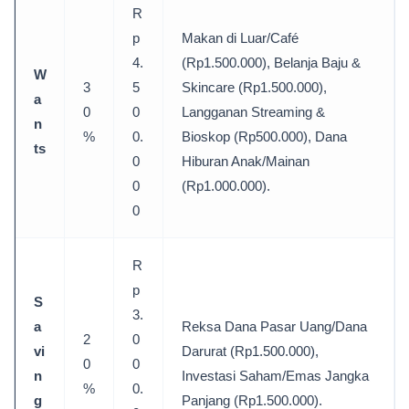
R
p
Makan di Luar/Café
4.
(Rp1.500.000), Belanja Baju &
W
3
5
Skincare (Rp1.500.000),
a
0
0
Langganan Streaming &
n
%
0.
Bioskop (Rp500.000), Dana
ts
0
Hiburan Anak/Mainan
0
(Rp1.000.000).
0
R
p
S
3.
a
Reksa Dana Pasar Uang/Dana
2
0
vi
Darurat (Rp1.500.000),
0
0
n
Investasi Saham/Emas Jangka
%
0.
g
Panjang (Rp1.500.000).