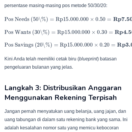
persentase masing-masing pos metode 50/30/20:
Pos Needs (50\%)
=
Rp15.000.000
×
0.50
=
Rp7.500.000
Pos Wants (30\%)
=
Rp15.000.000
×
0.30
=
Rp4.500.000
Pos Savings (20\%)
=
Rp15.000.000
×
0.20
=
Rp3.000.000
Kini Anda telah memiliki cetak biru (
blueprint
) batasan
pengeluaran bulanan yang jelas.
Langkah 3: Distribusikan Anggaran
Menggunakan Rekening Terpisah
Jangan pernah menyatukan uang belanja, uang jajan, dan
uang tabungan di dalam satu rekening bank yang sama. Ini
adalah kesalahan nomor satu yang memicu kebocoran