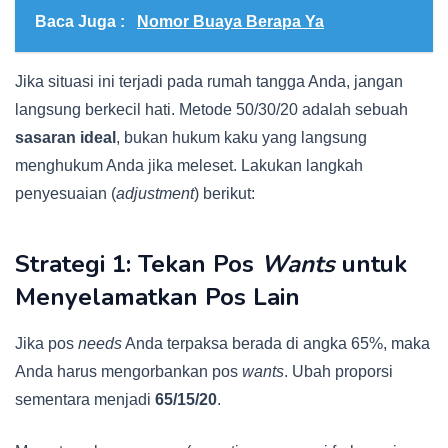
Baca Juga :
Nomor Buaya Berapa Ya
Jika situasi ini terjadi pada rumah tangga Anda, jangan
langsung berkecil hati. Metode 50/30/20 adalah sebuah
sasaran ideal
, bukan hukum kaku yang langsung
menghukum Anda jika meleset. Lakukan langkah
penyesuaian (
adjustment
) berikut:
Strategi 1: Tekan Pos
Wants
untuk
Menyelamatkan Pos Lain
Jika pos
needs
Anda terpaksa berada di angka 65%, maka
Anda harus mengorbankan pos
wants
. Ubah proporsi
sementara menjadi
65/15/20
.