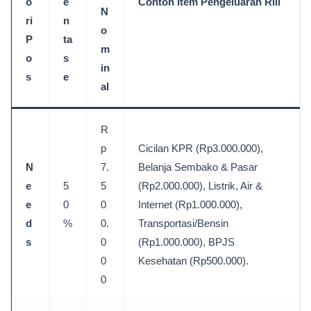
o
e
Contoh Item Pengeluaran Riil
N
ri
n
o
P
ta
m
o
s
in
s
e
al
R
p
Cicilan KPR (Rp3.000.000),
N
7.
Belanja Sembako & Pasar
e
5
5
(Rp2.000.000), Listrik, Air &
e
0
0
Internet (Rp1.000.000),
d
%
0.
Transportasi/Bensin
s
0
(Rp1.000.000), BPJS
0
Kesehatan (Rp500.000).
0