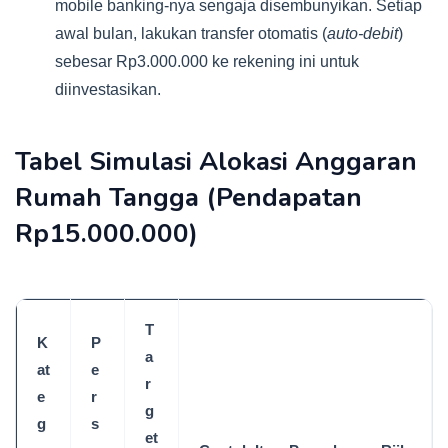
mobile banking-nya sengaja disembunyikan. Setiap
awal bulan, lakukan transfer otomatis (
auto-debit
)
sebesar Rp3.000.000 ke rekening ini untuk
diinvestasikan.
Tabel Simulasi Alokasi Anggaran
Rumah Tangga (Pendapatan
Rp15.000.000)
T
K
P
a
at
e
r
e
r
g
g
s
et