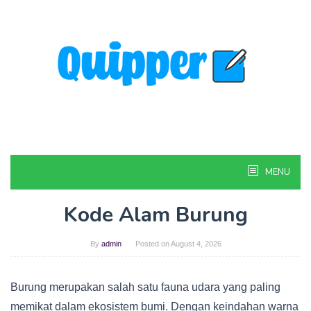
Skip
to
content
MENU
Kode Alam Burung
By
admin
Posted on
August 4, 2026
Burung merupakan salah satu fauna udara yang paling
memikat dalam ekosistem bumi. Dengan keindahan warna