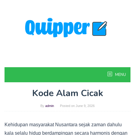
Skip
to
content
MENU
Kode Alam Cicak
By
admin
Posted on
June 9, 2026
Kehidupan masyarakat Nusantara sejak zaman dahulu
kala selalu hidup berdampingan secara harmonis dengan