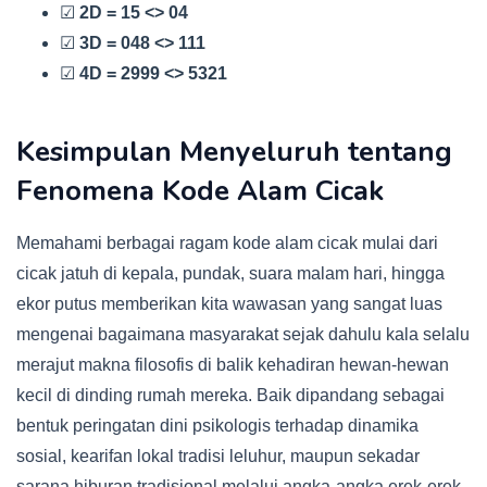
☑
2D = 15 <> 04
☑
3D = 048 <> 111
☑
4D = 2999 <> 5321
Kesimpulan Menyeluruh tentang
Fenomena Kode Alam Cicak
Memahami berbagai ragam kode alam cicak mulai dari
cicak jatuh di kepala, pundak, suara malam hari, hingga
ekor putus memberikan kita wawasan yang sangat luas
mengenai bagaimana masyarakat sejak dahulu kala selalu
merajut makna filosofis di balik kehadiran hewan-hewan
kecil di dinding rumah mereka. Baik dipandang sebagai
bentuk peringatan dini psikologis terhadap dinamika
sosial, kearifan lokal tradisi leluhur, maupun sekadar
sarana hiburan tradisional melalui angka-angka erek-erek