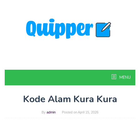
Skip
to
content
MENU
Kode Alam Kura Kura
By
admin
Posted on
April 15, 2026