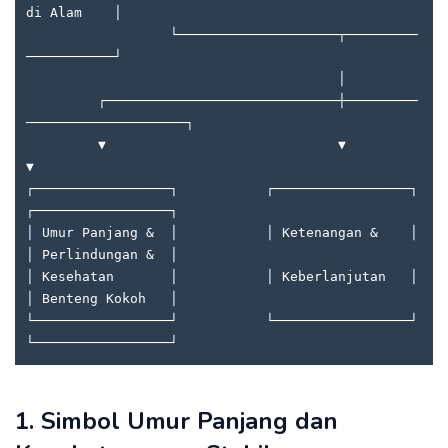
di Alam    │

                  └────────────────────┬─────────
───────────┘

                                       │

         ┌─────────────────────────────┼─────────
────────────────────┐

         ▼                             ▼                             
▼

┌─────────────────┐           ┌─────────────────┐           
┌─────────────────┐

│ Umur Panjang &  │           │ Ketenangan &    │           
│ Perlindungan &  │

│ Kesehatan       │           │ Keberlanjutan   │           
│ Benteng Kokoh   │

└─────────────────┘           └─────────────────┘           
1. Simbol Umur Panjang dan