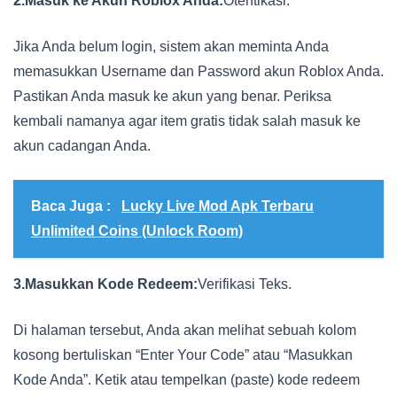
2.Masuk ke Akun Roblox Anda:
Otentikasi.
Jika Anda belum login, sistem akan meminta Anda
memasukkan Username dan Password akun Roblox Anda.
Pastikan Anda masuk ke akun yang benar. Periksa
kembali namanya agar item gratis tidak salah masuk ke
akun cadangan Anda.
Baca Juga :
Lucky Live Mod Apk Terbaru
Unlimited Coins (Unlock Room)
3.Masukkan Kode Redeem:
Verifikasi Teks.
Di halaman tersebut, Anda akan melihat sebuah kolom
kosong bertuliskan “Enter Your Code” atau “Masukkan
Kode Anda”. Ketik atau tempelkan (paste) kode redeem