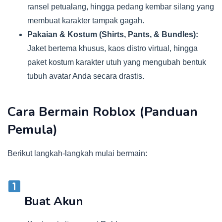
ransel petualang, hingga pedang kembar silang yang
membuat karakter tampak gagah.
Pakaian & Kostum (Shirts, Pants, & Bundles):
Jaket bertema khusus, kaos distro virtual, hingga
paket kostum karakter utuh yang mengubah bentuk
tubuh avatar Anda secara drastis.
Cara Bermain Roblox (Panduan
Pemula)
Berikut langkah-langkah mulai bermain:
Buat Akun