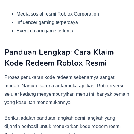
Media sosial resmi Roblox Corporation
Influencer gaming terpercaya
Event dalam game tertentu
Panduan Lengkap: Cara Klaim
Kode Redeem Roblox Resmi
Proses penukaran kode redeem sebenarnya sangat
mudah. Namun, karena antarmuka aplikasi Roblox versi
seluler kadang menyembunyikan menu ini, banyak pemain
yang kesulitan menemukannya.
Berikut adalah panduan langkah demi langkah yang
dijamin berhasil untuk menukarkan kode redeem resmi