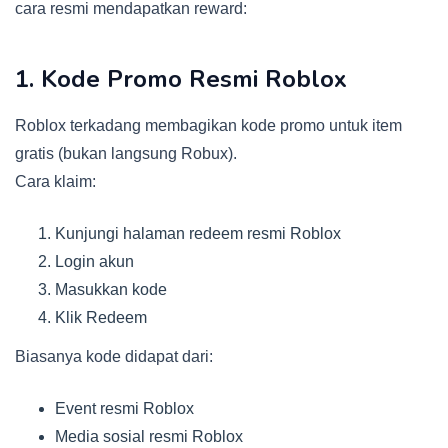
cara resmi mendapatkan reward:
1. Kode Promo Resmi Roblox
Roblox terkadang membagikan kode promo untuk item
gratis (bukan langsung Robux).
Cara klaim:
Kunjungi halaman redeem resmi Roblox
Login akun
Masukkan kode
Klik Redeem
Biasanya kode didapat dari:
Event resmi Roblox
Media sosial resmi Roblox