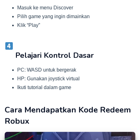
Masuk ke menu Discover
Pilih game yang ingin dimainkan
Klik “Play”
Pelajari Kontrol Dasar
PC: WASD untuk bergerak
HP: Gunakan joystick virtual
Ikuti tutorial dalam game
Cara Mendapatkan Kode Redeem
Robux