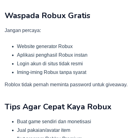
Waspada Robux Gratis
Jangan percaya:
Website generator Robux
Aplikasi penghasil Robux instan
Login akun di situs tidak resmi
Iming-iming Robux tanpa syarat
Roblox tidak pernah meminta password untuk giveaway.
Tips Agar Cepat Kaya Robux
Buat game sendiri dan monetisasi
Jual pakaian/avatar item