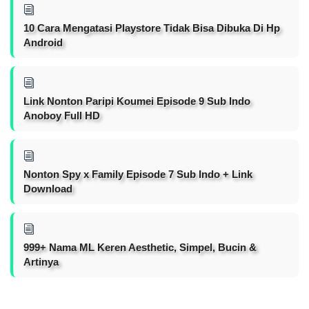
10 Cara Mengatasi Playstore Tidak Bisa Dibuka Di Hp
Android
Link Nonton Paripi Koumei Episode 9 Sub Indo
Anoboy Full HD
Nonton Spy x Family Episode 7 Sub Indo + Link
Download
999+ Nama ML Keren Aesthetic, Simpel, Bucin &
Artinya