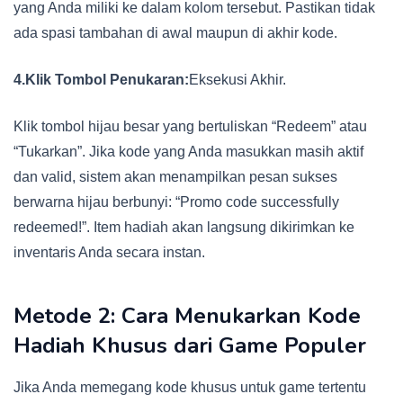
yang Anda miliki ke dalam kolom tersebut. Pastikan tidak
ada spasi tambahan di awal maupun di akhir kode.
4.Klik Tombol Penukaran:
Eksekusi Akhir.
Klik tombol hijau besar yang bertuliskan “Redeem” atau
“Tukarkan”. Jika kode yang Anda masukkan masih aktif
dan valid, sistem akan menampilkan pesan sukses
berwarna hijau berbunyi: “Promo code successfully
redeemed!”. Item hadiah akan langsung dikirimkan ke
inventaris Anda secara instan.
Metode 2: Cara Menukarkan Kode
Hadiah Khusus dari Game Populer
Jika Anda memegang kode khusus untuk game tertentu