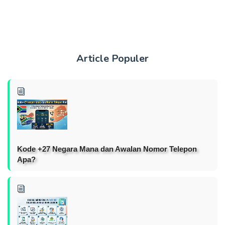
Article Populer
Kode +27 Negara Mana dan Awalan Nomor Telepon
Apa?