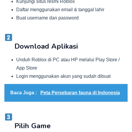
Kunjungi situs resmi Roblox
Daftar menggunakan email & tanggal lahir
Buat username dan password
Download Aplikasi
Unduh Roblox di PC atau HP melalui Play Store /
App Store
Login menggunakan akun yang sudah dibuat
Baca Juga :
Peta Persebaran fauna di Indonesia
Pilih Game