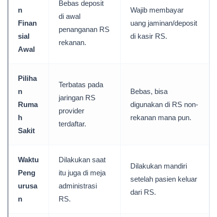
Bebas deposit
n
Wajib membayar
di awal
Finan
uang jaminan/deposit
penanganan RS
sial
di kasir RS.
rekanan.
Awal
Piliha
Terbatas pada
n
Bebas, bisa
jaringan RS
Ruma
digunakan di RS non-
provider
h
rekanan mana pun.
terdaftar.
Sakit
Waktu
Dilakukan saat
Dilakukan mandiri
Peng
itu juga di meja
setelah pasien keluar
urusa
administrasi
dari RS.
n
RS.