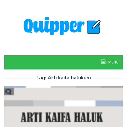
Skip
to
content
MENU
Tag:
Arti kaifa halukum