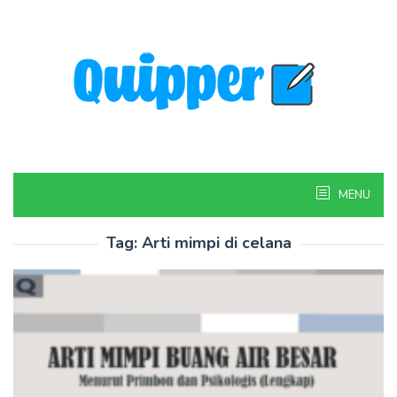
Skip
to
content
MENU
Tag:
Arti mimpi di celana