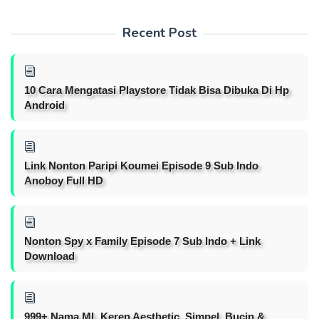
Recent Post
10 Cara Mengatasi Playstore Tidak Bisa Dibuka Di Hp
Android
Link Nonton Paripi Koumei Episode 9 Sub Indo
Anoboy Full HD
Nonton Spy x Family Episode 7 Sub Indo + Link
Download
999+ Nama ML Keren Aesthetic, Simpel, Bucin &