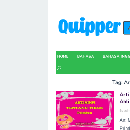
Skip
to
content
HOME
BAHASA
BAHASA INGG
Tag:
Ar
Arti
Ahli
By
adm
Arti 
Primb