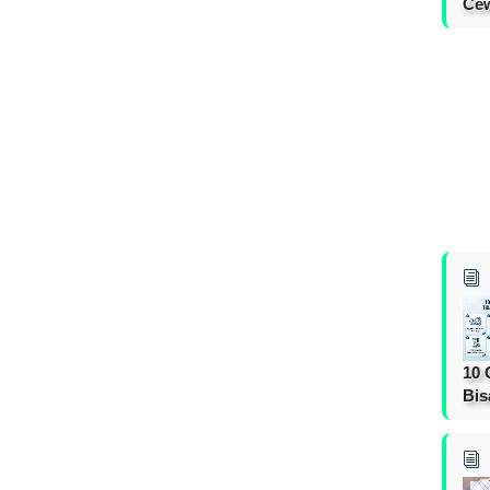
Cew
10 
Bis