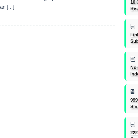
10 
an […]
Bis
Lin
Sub
Non
Ind
999
Sim
222