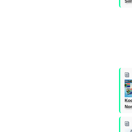
Sim
Kod
Nom