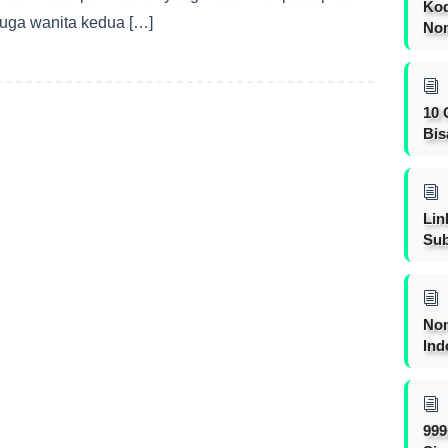
Kod
juga wanita kedua […]
Nom
10 
Bis
Lin
Sub
Non
Ind
999