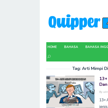
Skip
to
content
HOME
BAHASA
BAHASA INGG
Tag:
Arti Mimpi 
13+
Dan
By
adm
13+ 
jeni