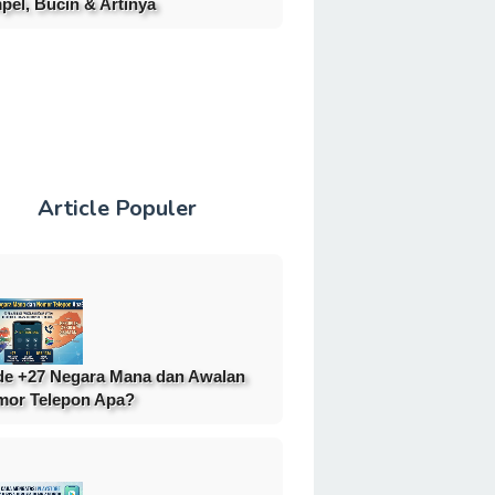
pel, Bucin & Artinya
Article Populer
e +27 Negara Mana dan Awalan
or Telepon Apa?