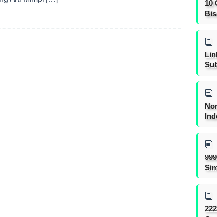
10 
Bis
Lin
Sub
Non
Ind
999
Sim
222