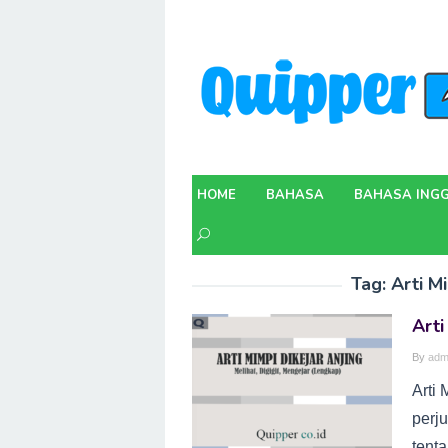
Skip
to
content
HOME
BAHASA
BAHASA INGG
Tag:
Arti M
Arti
By
adm
Arti
perj
tenta