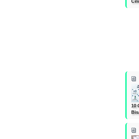
Cew
10 
Bis