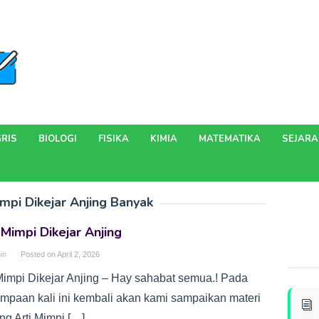
RIS
BIOLOGI
FISIKA
KIMIA
MATEMATIKA
SEJAR
impi Dikejar Anjing Banyak
 Mimpi Dikejar Anjing
in
Posted on
April 2, 2026
 Mimpi Dikejar Anjing – Hay sahabat semua.! Pada
umpaan kali ini kembali akan kami sampaikan materi
ng Arti Mimpi […]