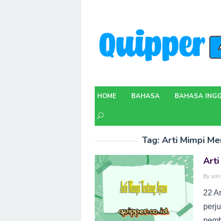
Skip
to
content
HOME
BAHASA
BAHASA INGG
Tag:
Arti Mimpi Me
Art
By
adm
22 A
perj
pemb