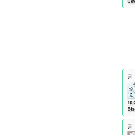
Cew
10 
Bis