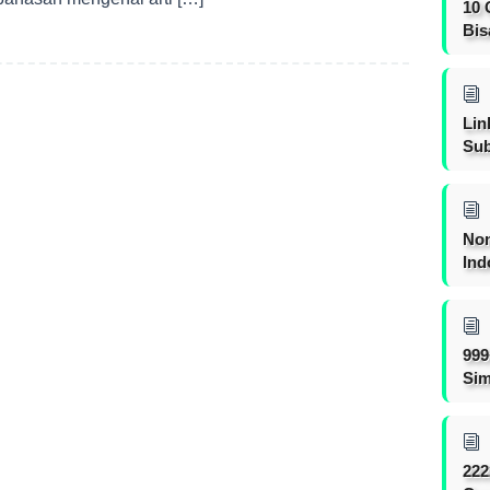
10 
Bis
Lin
Sub
Non
Ind
999
Sim
222