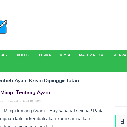
RIS
BIOLOGI
FISIKA
KIMIA
MATEMATIKA
SEJAR
mbeli Ayam Krispi Dipinggir Jalan
i Mimpi Tentang Ayam
in
Posted on
April 10, 2026
rti Mimpi tentang Ayam – Hay sahabat semua.! Pada
umpaan kali ini kembali akan kami sampaikan
ahasan mengenai arti […]