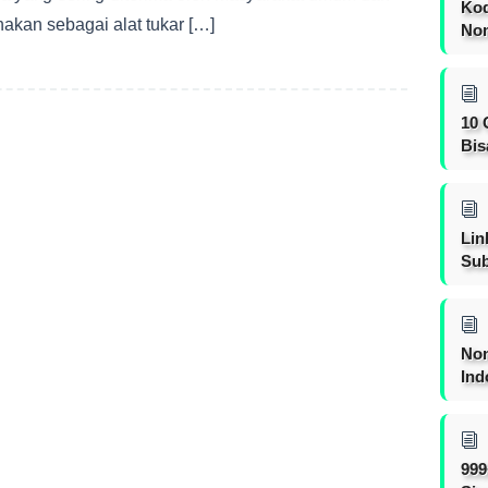
Kod
nakan sebagai alat tukar […]
Nom
10 
Bis
Lin
Sub
Non
Ind
999