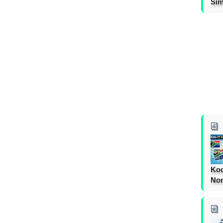
Sim
Kod
Nom