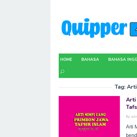
Skip
to
content
HOME
BAHASA
BAHASA INGG
Tag:
Art
Art
Tafs
By
adm
Arti
bend