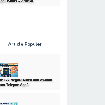
pel, Bucin & Artinya
Article Populer
e +27 Negara Mana dan Awalan
or Telepon Apa?