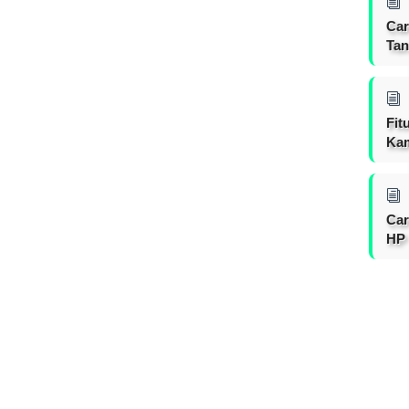
Car
Tan
Fit
Ka
Car
HP 