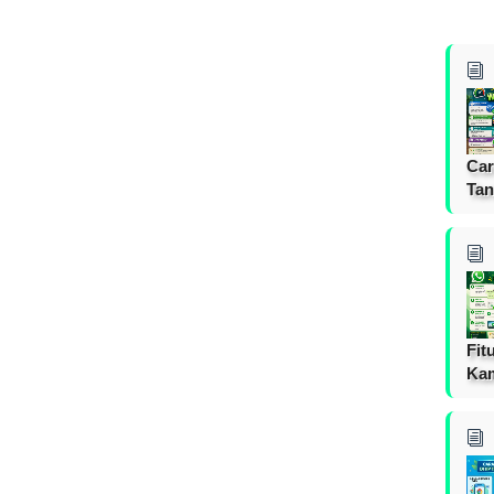
Car
Tan
Fit
Ka