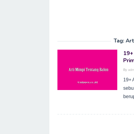
Tag:
Art
19+ 
Pri
By
adm
19+ A
sebu
beru